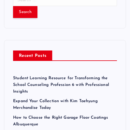
e
a
r
c
h
f
o
r
Recent Posts
:
Student Learning Resource for Transforming the
School Counseling Profession 6 with Professional
Insights
Expand Your Collection with Kim Taehyung
Merchandise Today
How to Choose the Right Garage Floor Coatings
Albuquerque