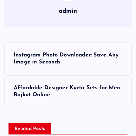
admin
P
Instagram Photo Downloader: Save Any
o
Image in Seconds
s
Affordable Designer Kurta Sets for Men
t
Rajkot Online
n
a
Related Posts