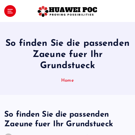
S
k
i
Proving Possibilities
p
t
o
So finden Sie die passenden
c
o
Zaeune fuer Ihr
n
Grundstueck
t
e
n
Home
t
So finden Sie die passenden
Zaeune fuer Ihr Grundstueck