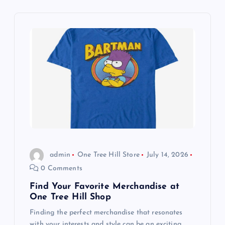
v
i
g
a
t
i
o
admin
One Tree Hill Store
July 14, 2026
0 Comments
n
Find Your Favorite Merchandise at
One Tree Hill Shop
Finding the perfect merchandise that resonates
with your interests and style can be an exciting