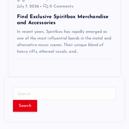
July 7, 2026
0 Comments
Find Exclusive Spiritbox Merchandise
and Accessories
In recent years, Spiritbox has rapidly emerged as
one of the most influential bands in the metal and
alternative music scenes. Their unique blend of
heavy riffs, ethereal vocals, and…
S
e
a
r
c
h