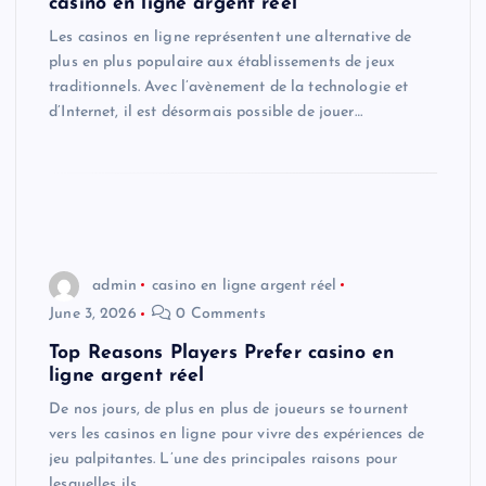
casino en ligne argent réel
Les casinos en ligne représentent une alternative de
plus en plus populaire aux établissements de jeux
traditionnels. Avec l’avènement de la technologie et
d’Internet, il est désormais possible de jouer…
admin
casino en ligne argent réel
June 3, 2026
0 Comments
Top Reasons Players Prefer casino en
ligne argent réel
De nos jours, de plus en plus de joueurs se tournent
vers les casinos en ligne pour vivre des expériences de
jeu palpitantes. L’une des principales raisons pour
lesquelles ils…