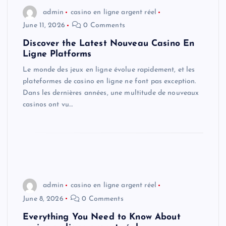
admin
casino en ligne argent réel
June 11, 2026
0 Comments
Discover the Latest Nouveau Casino En
Ligne Platforms
Le monde des jeux en ligne évolue rapidement, et les
plateformes de casino en ligne ne font pas exception.
Dans les dernières années, une multitude de nouveaux
casinos ont vu…
admin
casino en ligne argent réel
June 8, 2026
0 Comments
Everything You Need to Know About