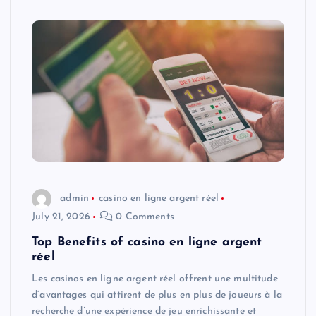
admin
casino en ligne argent réel
July 21, 2026
0 Comments
Top Benefits of casino en ligne argent
réel
Les casinos en ligne argent réel offrent une multitude
d’avantages qui attirent de plus en plus de joueurs à la
recherche d’une expérience de jeu enrichissante et