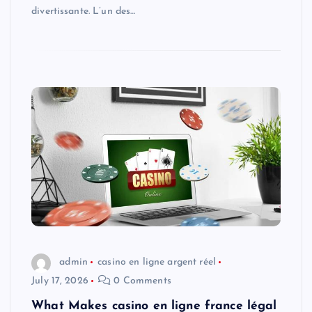
divertissante. L’un des…
admin
casino en ligne argent réel
July 17, 2026
0 Comments
What Makes casino en ligne france légal