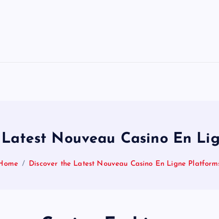
 Latest Nouveau Casino En Li
Home
Discover the Latest Nouveau Casino En Ligne Platform