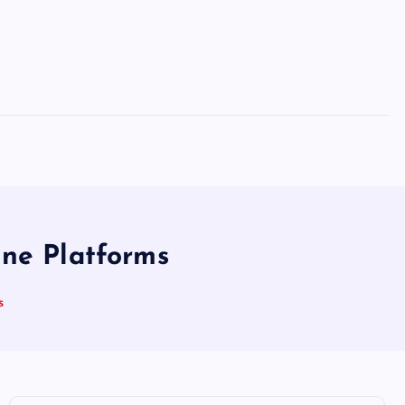
gne Platforms
s