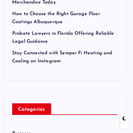
Merchandise Today
How to Choose the Right Garage Floor
Coatings Albuquerque
Probate Lawyers in Florida Offering Reliable
Legal Guidance
Stay Connected with Semper Fi Heating and
Cooling on Instagram
Categories