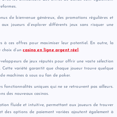
teformes.
nus de bienvenue généreux, des promotions régulières et
 aux joueurs d’explorer différents jeux sans risquer une
es à ces offres pour maximiser leur potentiel. En outre, la
e choix d’un
casino en ligne argent réel
.
veloppeurs de jeux réputés pour offrir une vaste sélection
t. Cette variété garantit que chaque joueur trouve quelque
r de machines à sous ou fan de poker.
es fonctionnalités uniques qui ne se retrouvent pas ailleurs.
ions des nouveaux casinos.
ion fluide et intuitive, permettant aux joueurs de trouver
f et des options de paiement variées ajoutent également à