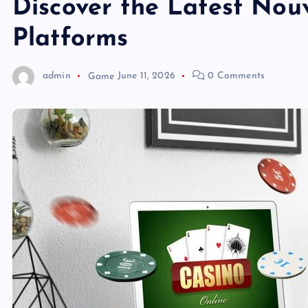
Discover the Latest Nou
Platforms
admin
Game
June 11, 2026
0 Comments