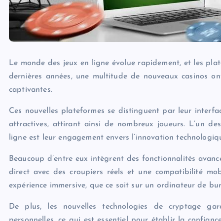
Le monde des jeux en ligne évolue rapidement, et les plat
dernières années, une multitude de nouveaux casinos ont
captivantes.
Ces nouvelles plateformes se distinguent par leur interfa
attractives, attirant ainsi de nombreux joueurs. L’un d
ligne est leur engagement envers l’innovation technologiq
Beaucoup d’entre eux intègrent des fonctionnalités avancé
direct avec des croupiers réels et une compatibilité mo
expérience immersive, que ce soit sur un ordinateur de bu
De plus, les nouvelles technologies de cryptage gar
personnelles, ce qui est essentiel pour établir la confian