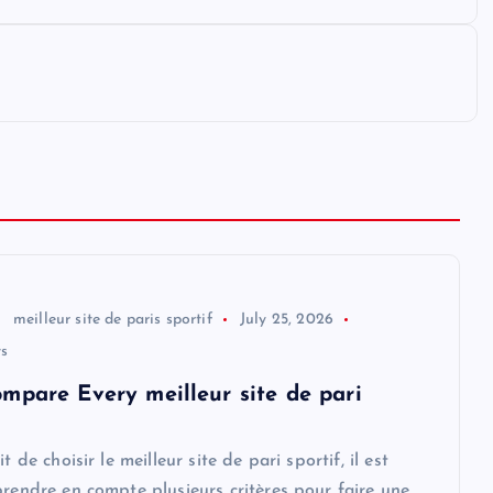
meilleur site de paris sportif
July 25, 2026
s
mpare Every meilleur site de pari
it de choisir le meilleur site de pari sportif, il est
prendre en compte plusieurs critères pour faire une