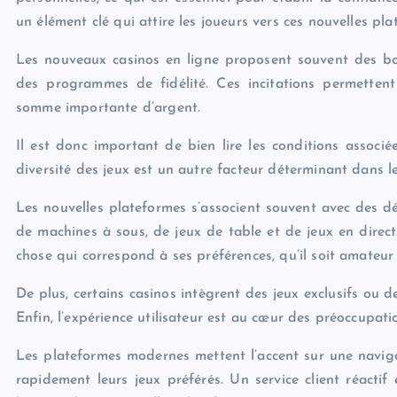
un élément clé qui attire les joueurs vers ces nouvelles pla
Les nouveaux casinos en ligne proposent souvent des bo
des programmes de fidélité. Ces incitations permettent
somme importante d’argent.
Il est donc important de bien lire les conditions associé
diversité des jeux est un autre facteur déterminant dans l
Les nouvelles plateformes s’associent souvent avec des dé
de machines à sous, de jeux de table et de jeux en direc
chose qui correspond à ses préférences, qu’il soit amateu
De plus, certains casinos intègrent des jeux exclusifs ou d
Enfin, l’expérience utilisateur est au cœur des préoccupat
Les plateformes modernes mettent l’accent sur une navigat
rapidement leurs jeux préférés. Un service client réacti