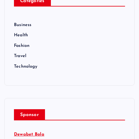
Categories
Business
Health
Fashion
Travel
Technology
Sponsor
Dewabet Bola