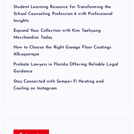
Student Learning Resource for Transforming the
School Counseling Profession 6 with Professional
Insights
Expand Your Collection with Kim Taehyung
Merchandise Today
How to Choose the Right Garage Floor Coatings
Albuquerque
Probate Lawyers in Florida Offering Reliable Legal
Guidance
Stay Connected with Semper Fi Heating and
Cooling on Instagram