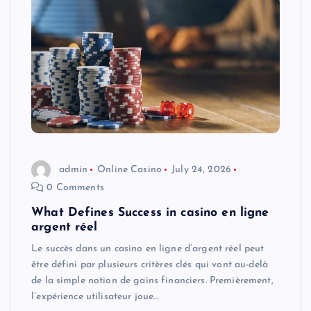
admin
Online Casino
July 24, 2026
0 Comments
What Defines Success in casino en ligne
argent réel
Le succès dans un casino en ligne d’argent réel peut
être défini par plusieurs critères clés qui vont au-delà
de la simple notion de gains financiers. Premièrement,
l’expérience utilisateur joue…