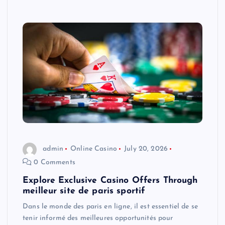
admin
Online Casino
July 20, 2026
0 Comments
Explore Exclusive Casino Offers Through
meilleur site de paris sportif
Dans le monde des paris en ligne, il est essentiel de se
tenir informé des meilleures opportunités pour