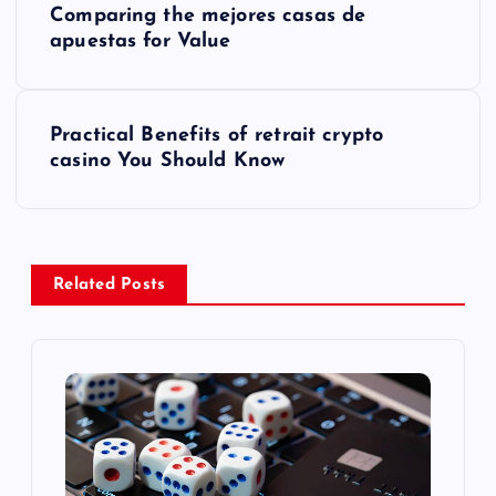
Comparing the mejores casas de
o
apuestas for Value
s
Practical Benefits of retrait crypto
t
casino You Should Know
n
a
Related Posts
v
i
g
a