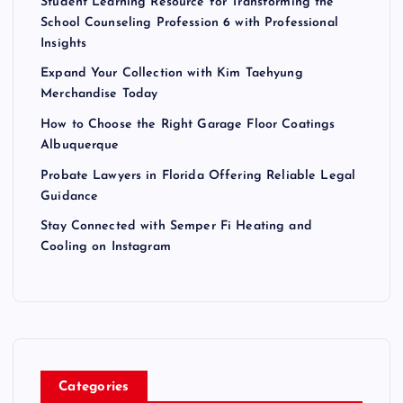
Student Learning Resource for Transforming the
School Counseling Profession 6 with Professional
Insights
Expand Your Collection with Kim Taehyung
Merchandise Today
How to Choose the Right Garage Floor Coatings
Albuquerque
Probate Lawyers in Florida Offering Reliable Legal
Guidance
Stay Connected with Semper Fi Heating and
Cooling on Instagram
Categories