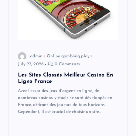
admin
Online gambling play
July 23, 2026
0 Comments
Les Sites Classés Meilleur Casino En
Ligne France
Avec l’essor des jeux d’argent en ligne, de
nombreux casinos virtuels se sont développés en
France, attirant des joueurs de tous horizons.
Cependant, il est crucial de choisir un site…