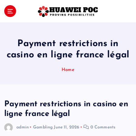
S
k
i
Proving Possibilities
p
t
o
Payment restrictions in
c
o
casino en ligne france légal
n
t
Home
e
n
t
Payment restrictions in casino en
ligne france légal
admin
Gambling
June 11, 2026
0 Comments