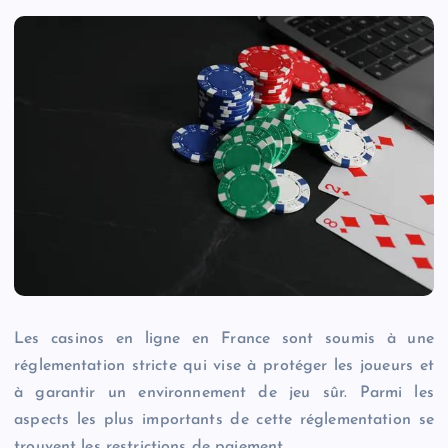
Les casinos en ligne en France sont soumis à une
réglementation stricte qui vise à protéger les joueurs et
à garantir un environnement de jeu sûr. Parmi les
aspects les plus importants de cette réglementation se
trouvent les restrictions de paiement.