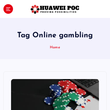
S
k
i
Proving Possibilities
p
t
o
Tag Online gambling
c
o
Home
n
t
e
n
t