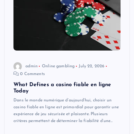
admin
Online gambling
July 22, 2026
0 Comments
What Defines a casino fiable en ligne
Today
Dans le monde numérique d’aujourd’hui, choisir un
casino fiable en ligne est primordial pour garantir une
expérience de jeu sécurisée et plaisante. Plusieurs
critères permettent de déterminer la fiabilité d’une…