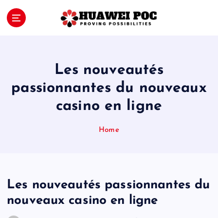
S
k
i
Proving Possibilities
p
t
o
Les nouveautés
c
o
passionnantes du nouveaux
n
casino en ligne
t
e
n
Home
t
Les nouveautés passionnantes du
nouveaux casino en ligne