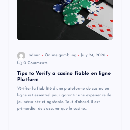
a
t
i
o
admin
Online gambling
July 24, 2026
0 Comments
n
Tips to Verify a casino fiable en ligne
Platform
Vérifier la fiabilité d’une plateforme de casino en
ligne est essentiel pour garantir une expérience de
jeu sécurisée et agréable. Tout d’abord, il est
primordial de s’assurer que le casino…