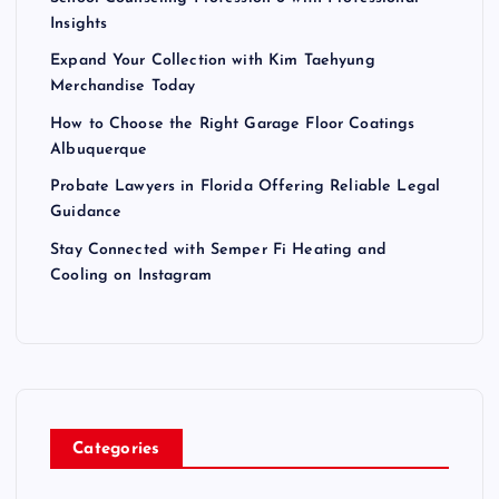
Insights
Expand Your Collection with Kim Taehyung
Merchandise Today
How to Choose the Right Garage Floor Coatings
Albuquerque
Probate Lawyers in Florida Offering Reliable Legal
Guidance
Stay Connected with Semper Fi Heating and
Cooling on Instagram
Categories