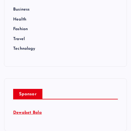
Business
Health
Fashion
Travel
Technology
Sponsor
Dewabet Bola