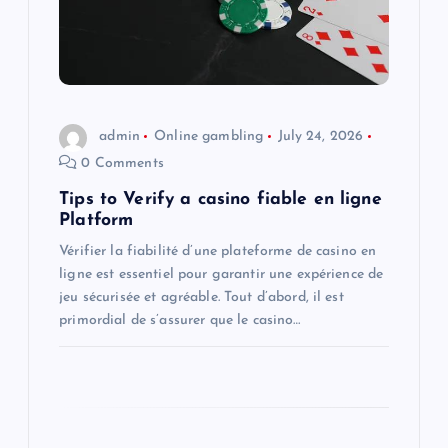
t
i
o
admin
Online gambling
July 24, 2026
0 Comments
n
Tips to Verify a casino fiable en ligne
Platform
Vérifier la fiabilité d’une plateforme de casino en
ligne est essentiel pour garantir une expérience de
jeu sécurisée et agréable. Tout d’abord, il est
primordial de s’assurer que le casino…