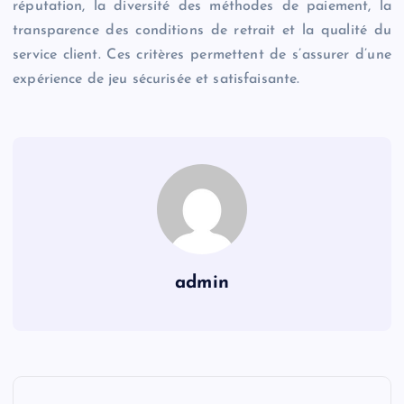
réputation, la diversité des méthodes de paiement, la
transparence des conditions de retrait et la qualité du
service client. Ces critères permettent de s’assurer d’une
expérience de jeu sécurisée et satisfaisante.
admin
P