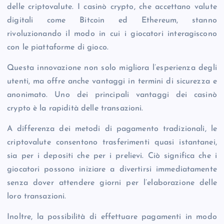
delle criptovalute. I casinò crypto, che accettano valute
digitali come Bitcoin ed Ethereum, stanno
rivoluzionando il modo in cui i giocatori interagiscono
con le piattaforme di gioco.
Questa innovazione non solo migliora l’esperienza degli
utenti, ma offre anche vantaggi in termini di sicurezza e
anonimato. Uno dei principali vantaggi dei casinò
crypto è la rapidità delle transazioni.
A differenza dei metodi di pagamento tradizionali, le
criptovalute consentono trasferimenti quasi istantanei,
sia per i depositi che per i prelievi. Ciò significa che i
giocatori possono iniziare a divertirsi immediatamente
senza dover attendere giorni per l’elaborazione delle
loro transazioni.
Inoltre, la possibilità di effettuare pagamenti in modo