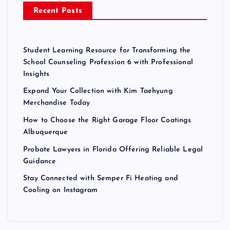
r
Recent Posts
:
Student Learning Resource for Transforming the
School Counseling Profession 6 with Professional
Insights
Expand Your Collection with Kim Taehyung
Merchandise Today
How to Choose the Right Garage Floor Coatings
Albuquerque
Probate Lawyers in Florida Offering Reliable Legal
Guidance
Stay Connected with Semper Fi Heating and
Cooling on Instagram