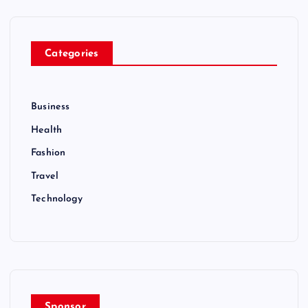
Categories
Business
Health
Fashion
Travel
Technology
Sponsor