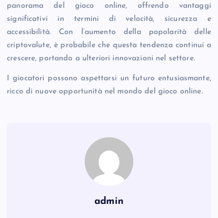
panorama del gioco online, offrendo vantaggi
significativi in termini di velocità, sicurezza e
accessibilità. Con l’aumento della popolarità delle
criptovalute, è probabile che questa tendenza continui a
crescere, portando a ulteriori innovazioni nel settore.
I giocatori possono aspettarsi un futuro entusiasmante,
ricco di nuove opportunità nel mondo del gioco online.
admin