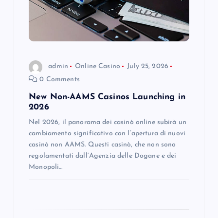
t
i
o
admin
Online Casino
July 25, 2026
0 Comments
n
New Non-AAMS Casinos Launching in
2026
Nel 2026, il panorama dei casinò online subirà un
cambiamento significativo con l’apertura di nuovi
casinò non AAMS. Questi casinò, che non sono
regolamentati dall’Agenzia delle Dogane e dei
Monopoli…