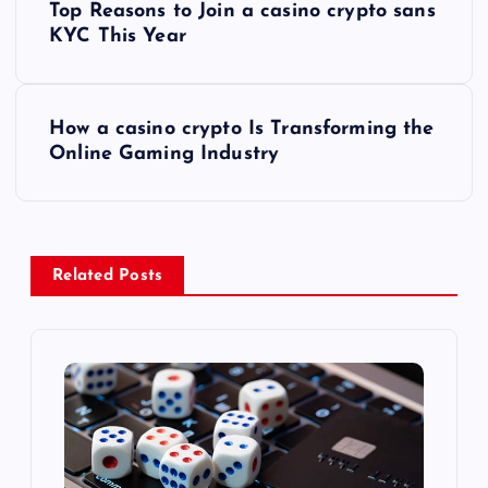
Top Reasons to Join a casino crypto sans
o
KYC This Year
s
How a casino crypto Is Transforming the
t
Online Gaming Industry
n
a
Related Posts
v
i
g
a