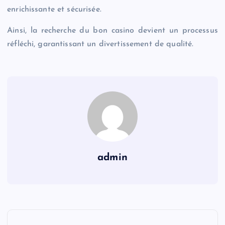
enrichissante et sécurisée.
Ainsi, la recherche du bon casino devient un processus
réfléchi, garantissant un divertissement de qualité.
admin
P