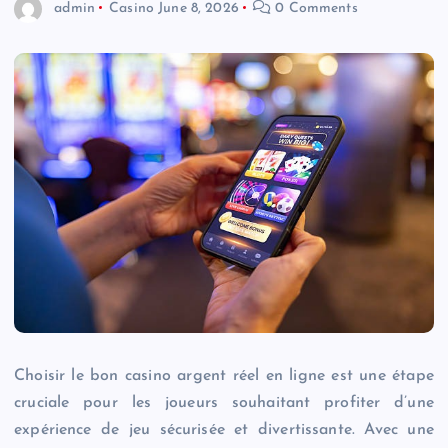
admin
Casino
June 8, 2026
0 Comments
Choisir le bon casino argent réel en ligne est une étape
cruciale pour les joueurs souhaitant profiter d’une
expérience de jeu sécurisée et divertissante. Avec une