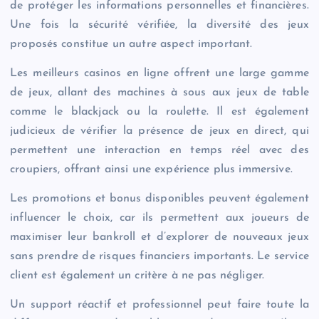
de protéger les informations personnelles et financières.
Une fois la sécurité vérifiée, la diversité des jeux
proposés constitue un autre aspect important.
Les meilleurs casinos en ligne offrent une large gamme
de jeux, allant des machines à sous aux jeux de table
comme le blackjack ou la roulette. Il est également
judicieux de vérifier la présence de jeux en direct, qui
permettent une interaction en temps réel avec des
croupiers, offrant ainsi une expérience plus immersive.
Les promotions et bonus disponibles peuvent également
influencer le choix, car ils permettent aux joueurs de
maximiser leur bankroll et d’explorer de nouveaux jeux
sans prendre de risques financiers importants. Le service
client est également un critère à ne pas négliger.
Un support réactif et professionnel peut faire toute la