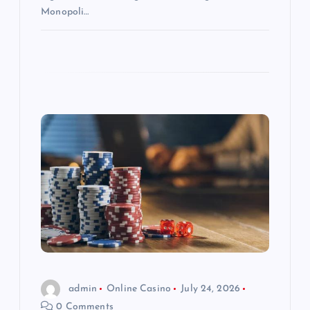
Monopoli…
admin
Online Casino
July 24, 2026
0 Comments