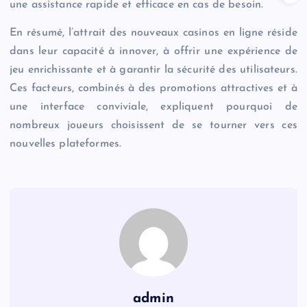
une assistance rapide et efficace en cas de besoin.
En résumé, l’attrait des nouveaux casinos en ligne réside
dans leur capacité à innover, à offrir une expérience de
jeu enrichissante et à garantir la sécurité des utilisateurs.
Ces facteurs, combinés à des promotions attractives et à
une interface conviviale, expliquent pourquoi de
nombreux joueurs choisissent de se tourner vers ces
nouvelles plateformes.
admin