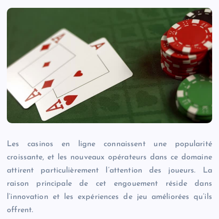
Les casinos en ligne connaissent une popularité
croissante, et les nouveaux opérateurs dans ce domaine
attirent particulièrement l’attention des joueurs. La
raison principale de cet engouement réside dans
l’innovation et les expériences de jeu améliorées qu’ils
offrent.