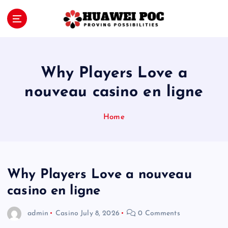
S
k
i
Proving Possibilities
p
t
o
Why Players Love a
c
o
nouveau casino en ligne
n
t
Home
e
n
t
Why Players Love a nouveau
casino en ligne
admin
Casino
July 8, 2026
0 Comments