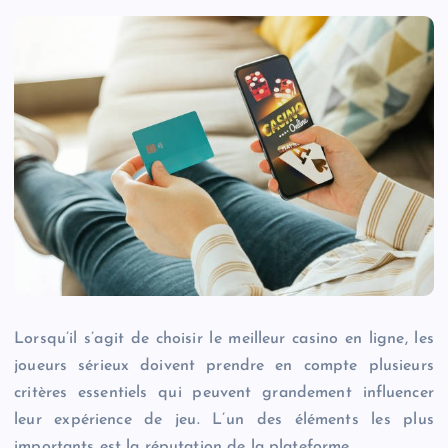
Lorsqu’il s’agit de choisir le meilleur casino en ligne, les
joueurs sérieux doivent prendre en compte plusieurs
critères essentiels qui peuvent grandement influencer
leur expérience de jeu. L’un des éléments les plus
importants est la réputation de la plateforme.