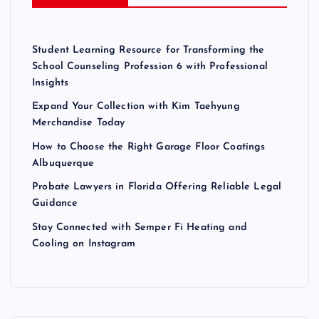
Student Learning Resource for Transforming the
School Counseling Profession 6 with Professional
Insights
Expand Your Collection with Kim Taehyung
Merchandise Today
How to Choose the Right Garage Floor Coatings
Albuquerque
Probate Lawyers in Florida Offering Reliable Legal
Guidance
Stay Connected with Semper Fi Heating and
Cooling on Instagram