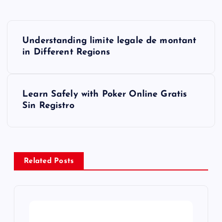
P
Understanding limite legale de montant
o
in Different Regions
s
Learn Safely with Poker Online Gratis
t
Sin Registro
n
a
Related Posts
v
i