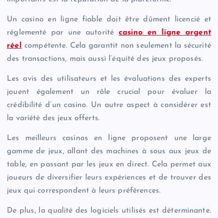
Un casino en ligne fiable doit être dûment licencié et
réglementé par une autorité
casino en ligne argent
réel
compétente. Cela garantit non seulement la sécurité
des transactions, mais aussi l’équité des jeux proposés.
Les avis des utilisateurs et les évaluations des experts
jouent également un rôle crucial pour évaluer la
crédibilité d’un casino. Un autre aspect à considérer est
la variété des jeux offerts.
Les meilleurs casinos en ligne proposent une large
gamme de jeux, allant des machines à sous aux jeux de
table, en passant par les jeux en direct. Cela permet aux
joueurs de diversifier leurs expériences et de trouver des
jeux qui correspondent à leurs préférences.
De plus, la qualité des logiciels utilisés est déterminante.