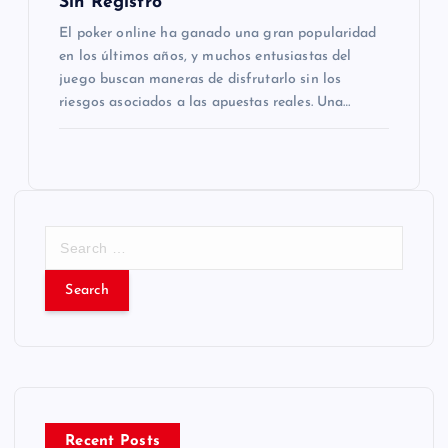
Sin Registro
El poker online ha ganado una gran popularidad
en los últimos años, y muchos entusiastas del
juego buscan maneras de disfrutarlo sin los
riesgos asociados a las apuestas reales. Una…
S
e
a
r
c
h
f
o
r
Recent Posts
: