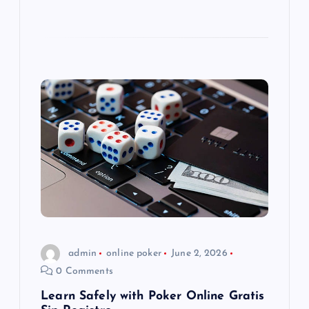
admin
online poker
June 2, 2026
0 Comments
Learn Safely with Poker Online Gratis