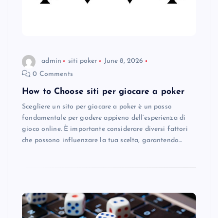
admin
siti poker
June 8, 2026
0 Comments
How to Choose siti per giocare a poker
Scegliere un sito per giocare a poker è un passo
fondamentale per godere appieno dell’esperienza di
gioco online. È importante considerare diversi fattori
che possono influenzare la tua scelta, garantendo…