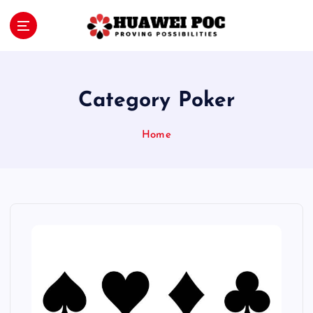
S
k
i
Proving Possibilities
p
t
o
Category Poker
c
o
Home
n
t
e
n
t