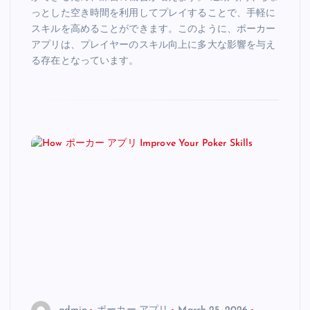
っとした空き時間を利用してプレイすることで、手軽に
スキルを高めることができます。このように、ポーカー
アプリは、プレイヤーのスキル向上に多大な影響を与え
る存在となっています。