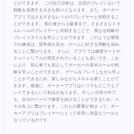
とができます。 この自己分析は、次回のプレイにおいて
戦略を改善する大きな助けとなります。また、ポーカー
アプリではさまざまなレベルのプレイヤーと対戦するこ
とができます。 初心者から上級者まで、さまざまなスキ
ルレベルのプレイヤーと対戦することで、異なる戦略や
プレイスタイルを学ぶことができます。このような環境
での練習は、競争感を高め、ゲームに対する理解を深め
ることに繋がります。 さらに、アプリでは練習モードや
チュートリアルが用意されていることも多いです。これ
により、初心者でも安心してポーカーの基本ルールや戦
略を学ぶことができます。 ゲームをプレイしながら学ぶ
ことができるため、楽しみながらスキルを磨くことがで
きます。最後に、ポーカーアプリはいつでもどこでもプ
レイできるという利点があります。 忙しい日常の中で
も、自分のペースで練習を続けることができるため、ス
キル向上に繋がります。これらの要素が相まって、ポー
カーアプリはプレイヤーにとって非常に有益なツールと
なっているのです。