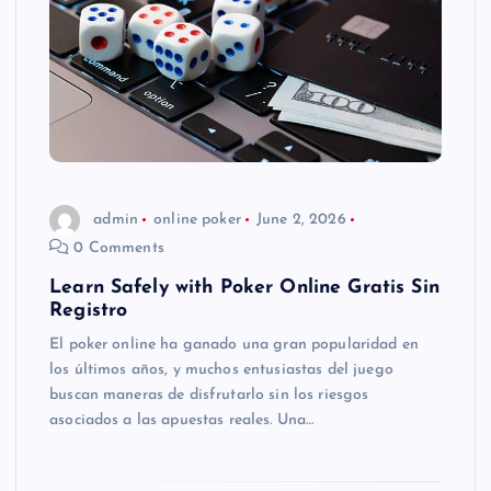
admin
online poker
June 2, 2026
0 Comments
Learn Safely with Poker Online Gratis Sin
Registro
El poker online ha ganado una gran popularidad en
los últimos años, y muchos entusiastas del juego
buscan maneras de disfrutarlo sin los riesgos
asociados a las apuestas reales. Una…