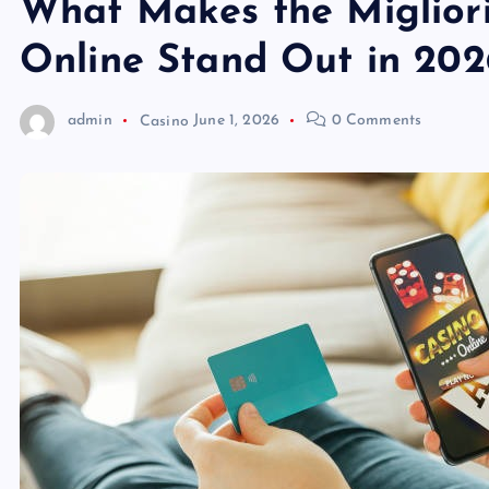
What Makes the Migliori
Online Stand Out in 202
admin
Casino
June 1, 2026
0 Comments