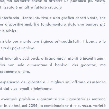
one, ma permette anche di attrarre un pubblico più vasto,
ilizzato è un altro fattore cruciale.
’interfaccia utente intuitiva e una grafica accattivante, che
 per dispositivi mobili è fondamentale, dato che sempre più
 e tablet.
nziale per mantenere i giocatori soddisfatti. I bonus e le
siti di poker online.
timanali e cashback, attirano nuovi utenti e incentivano i
ntivi non solo aumentano il bankroll dei giocatori, ma
ccamento al sito.
’esperienza del giocatore. I migliori siti offrono assistenza
t dal vivo, email e telefonate.
 eventuali problemi e garantire che i giocatori si sentano
. In sintesi, nel 2026, la combinazione di sicurezza, varietà