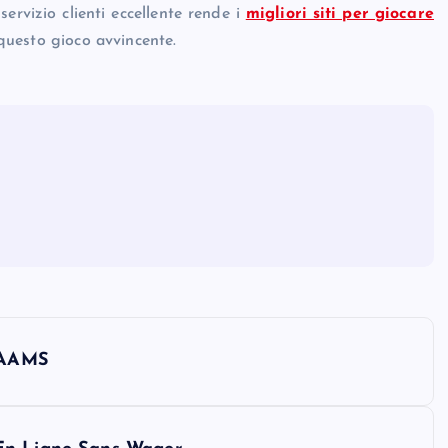
servizio clienti eccellente rende i
migliori siti per giocare
i questo gioco avvincente.
n AAMS