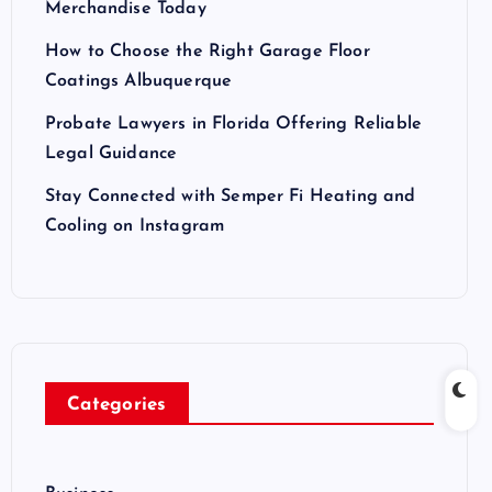
Merchandise Today
How to Choose the Right Garage Floor
Coatings Albuquerque
Probate Lawyers in Florida Offering Reliable
Legal Guidance
Stay Connected with Semper Fi Heating and
Cooling on Instagram
Categories