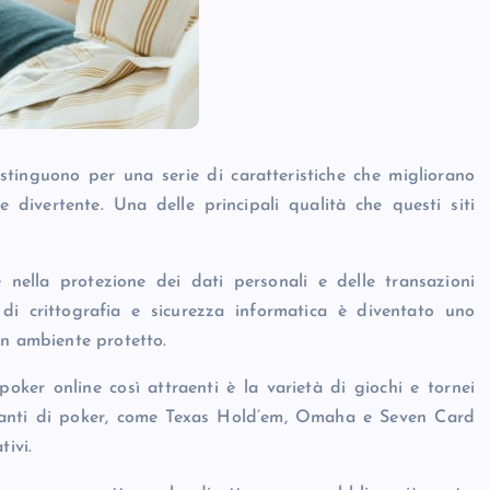
istinguono per una serie di caratteristiche che migliorano
e divertente. Una delle principali qualità che questi siti
e nella protezione dei dati personali e delle transazioni
 di crittografia e sicurezza informatica è diventato uno
un ambiente protetto.
poker online così attraenti è la varietà di giochi e tornei
varianti di poker, come Texas Hold’em, Omaha e Seven Card
tivi.