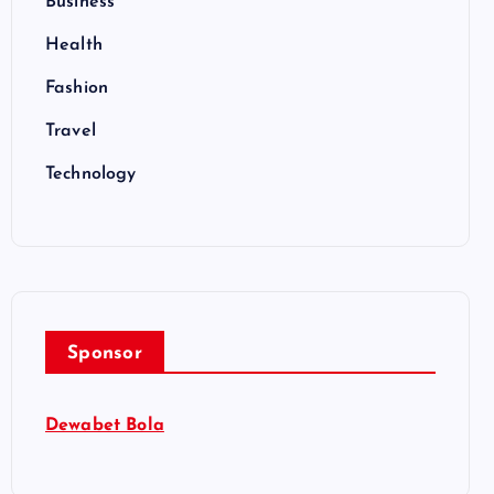
Business
Health
Fashion
Travel
Technology
Sponsor
Dewabet Bola