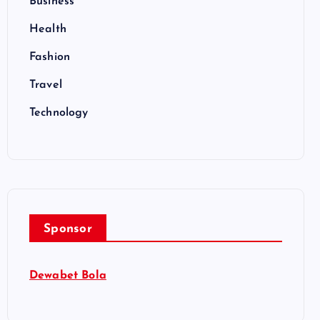
Business
Health
Fashion
Travel
Technology
Sponsor
Dewabet Bola