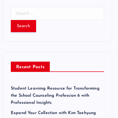
S
e
a
r
c
h
f
o
r
Recent Posts
:
Student Learning Resource for Transforming
the School Counseling Profession 6 with
Professional Insights
Expand Your Collection with Kim Taehyung