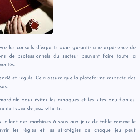
uivre les conseils d’experts pour garantir une expérience de
ons de professionnels du secteur peuvent faire toute la
mentés.
icencié et régulé. Cela assure que la plateforme respecte des
sés.
rimordiale pour éviter les arnaques et les sites peu fiables.
rents types de jeux offerts.
, allant des machines à sous aux jeux de table comme le
vrir les règles et les stratégies de chaque jeu peut