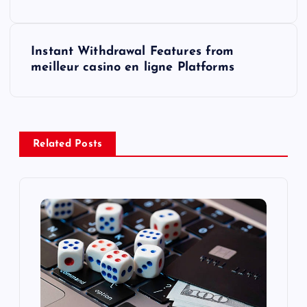
s
Instant Withdrawal Features from
t
meilleur casino en ligne Platforms
n
a
Related Posts
v
i
g
a
t