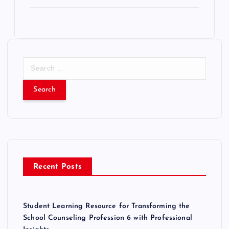
S
e
a
r
c
h
f
o
r
Recent Posts
:
Student Learning Resource for Transforming the
School Counseling Profession 6 with Professional