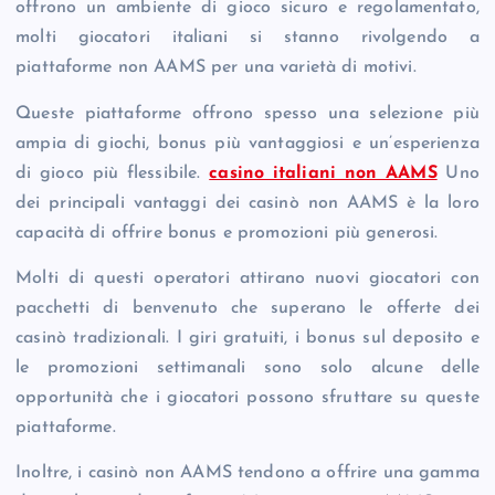
offrono un ambiente di gioco sicuro e regolamentato,
molti giocatori italiani si stanno rivolgendo a
piattaforme non AAMS per una varietà di motivi.
Queste piattaforme offrono spesso una selezione più
ampia di giochi, bonus più vantaggiosi e un’esperienza
di gioco più flessibile.
casino italiani non AAMS
Uno
dei principali vantaggi dei casinò non AAMS è la loro
capacità di offrire bonus e promozioni più generosi.
Molti di questi operatori attirano nuovi giocatori con
pacchetti di benvenuto che superano le offerte dei
casinò tradizionali. I giri gratuiti, i bonus sul deposito e
le promozioni settimanali sono solo alcune delle
opportunità che i giocatori possono sfruttare su queste
piattaforme.
Inoltre, i casinò non AAMS tendono a offrire una gamma