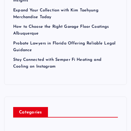
Insights
Expand Your Collection with Kim Taehyung
Merchandise Today
How to Choose the Right Garage Floor Coatings
Albuquerque
Probate Lawyers in Florida Offering Reliable Legal
Guidance
Stay Connected with Semper Fi Heating and
Cooling on Instagram
Categories