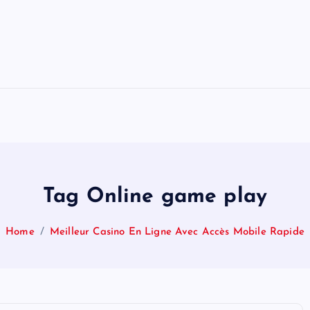
Tag Online game play
Home
Meilleur Casino En Ligne Avec Accès Mobile Rapide