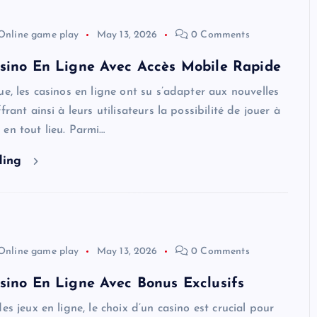
Online game play
May 13, 2026
0 Comments
asino En Ligne Avec Accès Mobile Rapide
ue, les casinos en ligne ont su s’adapter aux nouvelles
frant ainsi à leurs utilisateurs la possibilité de jouer à
en tout lieu. Parmi…
ding
Online game play
May 13, 2026
0 Comments
sino En Ligne Avec Bonus Exclusifs
es jeux en ligne, le choix d’un casino est crucial pour