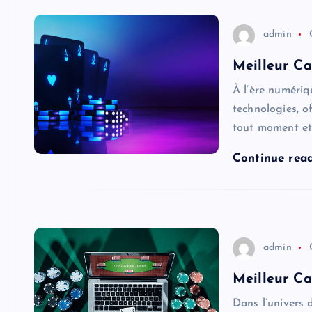
admin
Meilleur C
À l’ère numériq
technologies, of
tout moment et 
Continue rea
admin
Meilleur Ca
Dans l’univers d