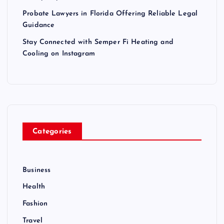
Probate Lawyers in Florida Offering Reliable Legal
Guidance
Stay Connected with Semper Fi Heating and
Cooling on Instagram
Categories
Business
Health
Fashion
Travel