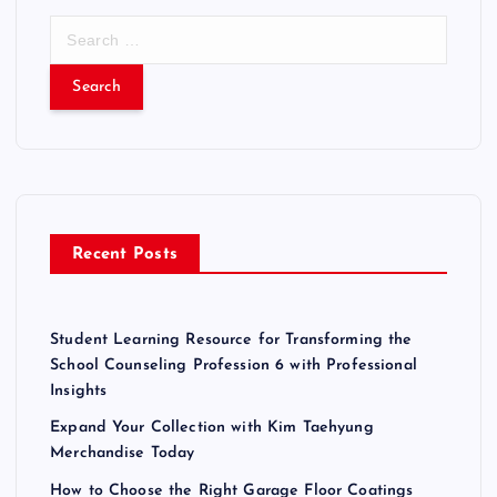
S
e
a
r
c
h
f
o
r
Recent Posts
:
Student Learning Resource for Transforming the
School Counseling Profession 6 with Professional
Insights
Expand Your Collection with Kim Taehyung
Merchandise Today
How to Choose the Right Garage Floor Coatings