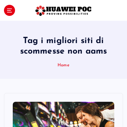
S
k
i
Proving Possibilities
p
t
o
Tag i migliori siti di
c
o
scommesse non aams
n
t
Home
e
n
t