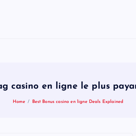
ag casino en ligne le plus paya
Home
Best Bonus casino en ligne Deals Explained