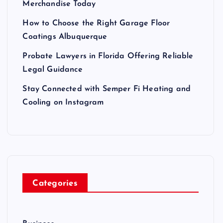
Merchandise Today
How to Choose the Right Garage Floor
Coatings Albuquerque
Probate Lawyers in Florida Offering Reliable
Legal Guidance
Stay Connected with Semper Fi Heating and
Cooling on Instagram
Categories