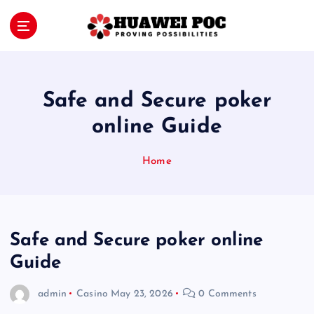
S
k
i
Proving Possibilities
p
t
o
Safe and Secure poker
c
o
online Guide
n
t
Home
e
n
t
Safe and Secure poker online
Guide
admin
Casino
May 23, 2026
0 Comments