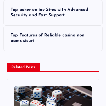
P
Top poker online Sites with Advanced
o
Security and Fast Support
s
Top Features of Reliable casino non
t
aams sicuri
n
a
Related Posts
v
i
g