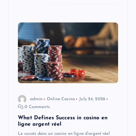
admin
Online Casino
July 24, 2026
0 Comments
What Defines Success in casino en
ligne argent réel
Le succès dans un casino en ligne d’argent réel