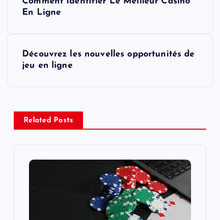
Comment Identifier Le Meilleur Casino
o
En Ligne
s
Découvrez les nouvelles opportunités de
t
jeu en ligne
n
a
Related Posts
v
i
g
a