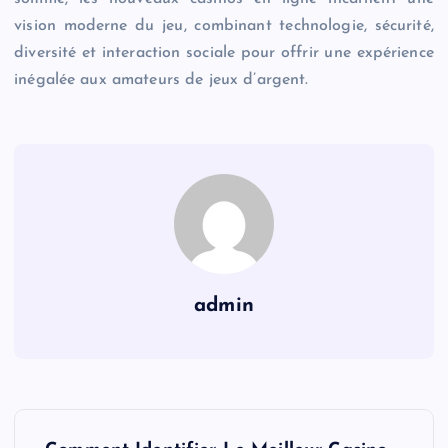
vision moderne du jeu, combinant technologie, sécurité,
diversité et interaction sociale pour offrir une expérience
inégalée aux amateurs de jeux d’argent.
admin
P