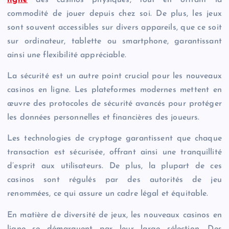
ligne
des casinos physiques, tout en offrant la
commodité de jouer depuis chez soi. De plus, les jeux
sont souvent accessibles sur divers appareils, que ce soit
sur ordinateur, tablette ou smartphone, garantissant
ainsi une flexibilité appréciable.
La sécurité est un autre point crucial pour les nouveaux
casinos en ligne. Les plateformes modernes mettent en
œuvre des protocoles de sécurité avancés pour protéger
les données personnelles et financières des joueurs.
Les technologies de cryptage garantissent que chaque
transaction est sécurisée, offrant ainsi une tranquillité
d’esprit aux utilisateurs. De plus, la plupart de ces
casinos sont régulés par des autorités de jeu
renommées, ce qui assure un cadre légal et équitable.
En matière de diversité de jeux, les nouveaux casinos en
ligne se démarquent par leur large sélection. Des