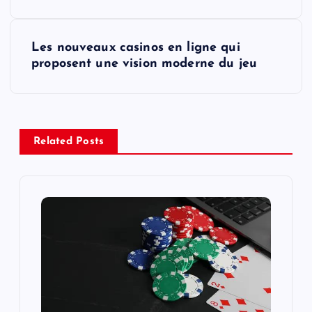
s
Les nouveaux casinos en ligne qui
t
proposent une vision moderne du jeu
n
a
Related Posts
v
i
g
a
t