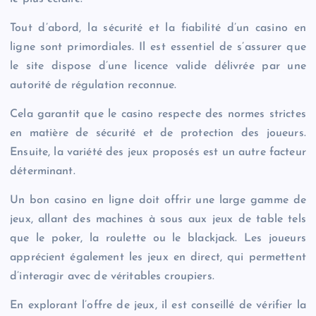
Tout d’abord, la sécurité et la fiabilité d’un casino en
ligne sont primordiales. Il est essentiel de s’assurer que
le site dispose d’une licence valide délivrée par une
autorité de régulation reconnue.
Cela garantit que le casino respecte des normes strictes
en matière de sécurité et de protection des joueurs.
Ensuite, la variété des jeux proposés est un autre facteur
déterminant.
Un bon casino en ligne doit offrir une large gamme de
jeux, allant des machines à sous aux jeux de table tels
que le poker, la roulette ou le blackjack. Les joueurs
apprécient également les jeux en direct, qui permettent
d’interagir avec de véritables croupiers.
En explorant l’offre de jeux, il est conseillé de vérifier la