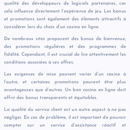
qualité des développeurs de logiciels partenaires, car
cela influence directement l’expérience de jeu. Les bonus
et promotions sont également des éléments attractifs à
considérer lors du choix d’un casino en ligne.
De nombreux sites proposent des bonus de bienvenue,
des promotions régulières et des programmes de
fidélité. Cependant, il est crucial de lire attentivement les
conditions associées à ces offres.
Les exigences de mise peuvent varier d’un casino à
l’autre, et certaines promotions peuvent être plus
avantageuses que d’autres. Un bon casino en ligne doit
offrir des bonus transparents et équitables.
La qualité du service client est un autre aspect à ne pas
négliger. En cas de problème, il est important de pouvoir
compter sur un service d’assistance réactif et