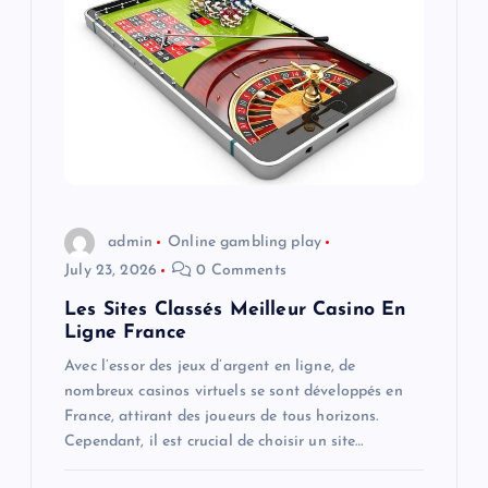
admin
Online gambling play
July 23, 2026
0 Comments
Les Sites Classés Meilleur Casino En
Ligne France
Avec l’essor des jeux d’argent en ligne, de
nombreux casinos virtuels se sont développés en
France, attirant des joueurs de tous horizons.
Cependant, il est crucial de choisir un site…