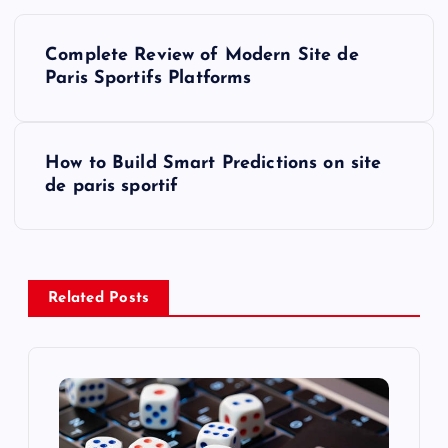
P
Complete Review of Modern Site de
o
Paris Sportifs Platforms
s
How to Build Smart Predictions on site
t
de paris sportif
n
a
Related Posts
v
i
g