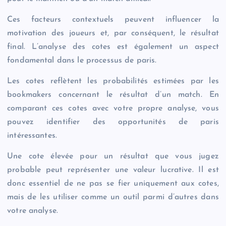
Ces facteurs contextuels peuvent influencer la
motivation des joueurs et, par conséquent, le résultat
final. L’analyse des cotes est également un aspect
fondamental dans le processus de paris.
Les cotes reflètent les probabilités estimées par les
bookmakers concernant le résultat d’un match. En
comparant ces cotes avec votre propre analyse, vous
pouvez identifier des opportunités de paris
intéressantes.
Une cote élevée pour un résultat que vous jugez
probable peut représenter une valeur lucrative. Il est
donc essentiel de ne pas se fier uniquement aux cotes,
mais de les utiliser comme un outil parmi d’autres dans
votre analyse.