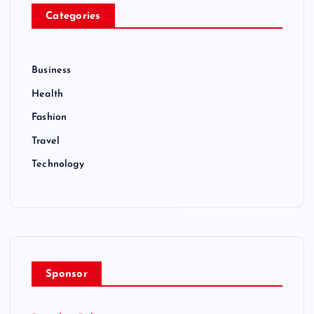
Categories
Business
Health
Fashion
Travel
Technology
Sponsor