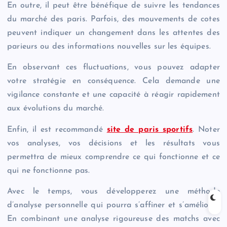
En outre, il peut être bénéfique de suivre les tendances
du marché des paris. Parfois, des mouvements de cotes
peuvent indiquer un changement dans les attentes des
parieurs ou des informations nouvelles sur les équipes.
En observant ces fluctuations, vous pouvez adapter
votre stratégie en conséquence. Cela demande une
vigilance constante et une capacité à réagir rapidement
aux évolutions du marché.
Enfin, il est recommandé
site de paris sportifs
. Noter
vos analyses, vos décisions et les résultats vous
permettra de mieux comprendre ce qui fonctionne et ce
qui ne fonctionne pas.
Avec le temps, vous développerez une méthode
d’analyse personnelle qui pourra s’affiner et s’améliorer.
En combinant une analyse rigoureuse des matchs avec