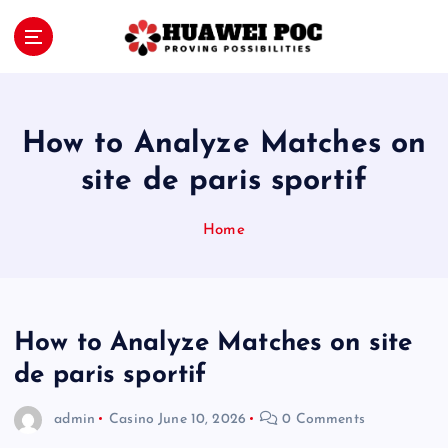
S
k
i
Proving Possibilities
p
t
o
How to Analyze Matches on
c
o
site de paris sportif
n
t
Home
e
n
t
How to Analyze Matches on site
de paris sportif
admin
Casino
June 10, 2026
0 Comments