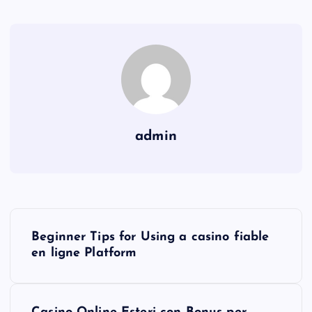
admin
P
Beginner Tips for Using a casino fiable
o
en ligne Platform
s