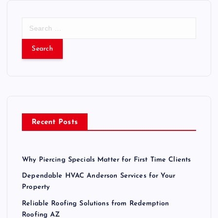
S
e
a
r
c
h
f
o
r
Recent Posts
:
Why Piercing Specials Matter for First Time Clients
Dependable HVAC Anderson Services for Your
Property
Reliable Roofing Solutions from Redemption
Roofing AZ