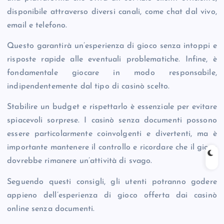
disponibile attraverso diversi canali, come chat dal vivo,
email e telefono.
Questo garantirà un’esperienza di gioco senza intoppi e
risposte rapide alle eventuali problematiche. Infine, è
fondamentale giocare in modo responsabile,
indipendentemente dal tipo di casinò scelto.
Stabilire un budget e rispettarlo è essenziale per evitare
spiacevoli sorprese. I casinò senza documenti possono
essere particolarmente coinvolgenti e divertenti, ma è
importante mantenere il controllo e ricordare che il gioco
dovrebbe rimanere un’attività di svago.
Seguendo questi consigli, gli utenti potranno godere
appieno dell’esperienza di gioco offerta dai casinò
online senza documenti.