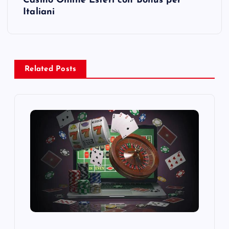
Casino Online Esteri con Bonus per
t
Italiani
n
a
Related Posts
v
i
g
a
t
i