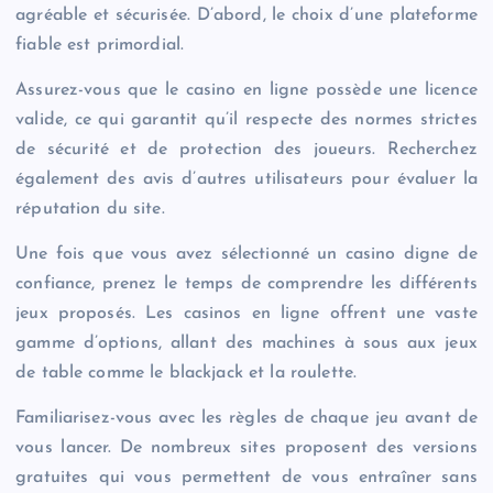
agréable et sécurisée. D’abord, le choix d’une plateforme
fiable est primordial.
Assurez-vous que le casino en ligne possède une licence
valide, ce qui garantit qu’il respecte des normes strictes
de sécurité et de protection des joueurs. Recherchez
également des avis d’autres utilisateurs pour évaluer la
réputation du site.
Une fois que vous avez sélectionné un casino digne de
confiance, prenez le temps de comprendre les différents
jeux proposés. Les casinos en ligne offrent une vaste
gamme d’options, allant des machines à sous aux jeux
de table comme le blackjack et la roulette.
Familiarisez-vous avec les règles de chaque jeu avant de
vous lancer. De nombreux sites proposent des versions
gratuites qui vous permettent de vous entraîner sans