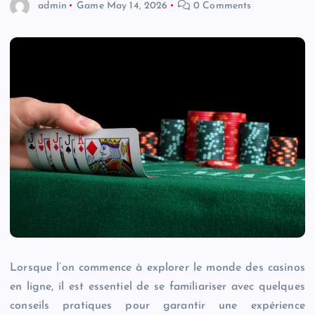
admin
Game
May 14, 2026
0 Comments
Lorsque l’on commence à explorer le monde des casinos
en ligne, il est essentiel de se familiariser avec quelques
conseils pratiques pour garantir une expérience