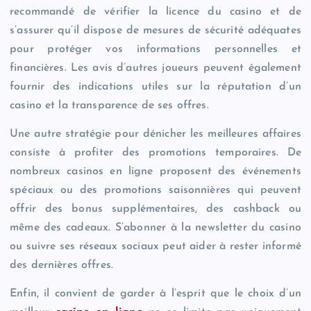
recommandé de vérifier la licence du casino et de
s’assurer qu’il dispose de mesures de sécurité adéquates
pour protéger vos informations personnelles et
financières. Les avis d’autres joueurs peuvent également
fournir des indications utiles sur la réputation d’un
casino et la transparence de ses offres.
Une autre stratégie pour dénicher les meilleures affaires
consiste à profiter des promotions temporaires. De
nombreux casinos en ligne proposent des événements
spéciaux ou des promotions saisonnières qui peuvent
offrir des bonus supplémentaires, des cashback ou
même des cadeaux. S’abonner à la newsletter du casino
ou suivre ses réseaux sociaux peut aider à rester informé
des dernières offres.
Enfin, il convient de garder à l’esprit que le choix d’un