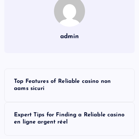
admin
P
Top Features of Reliable casino non
o
aams sicuri
s
Expert Tips for Finding a Reliable casino
t
en ligne argent réel
n