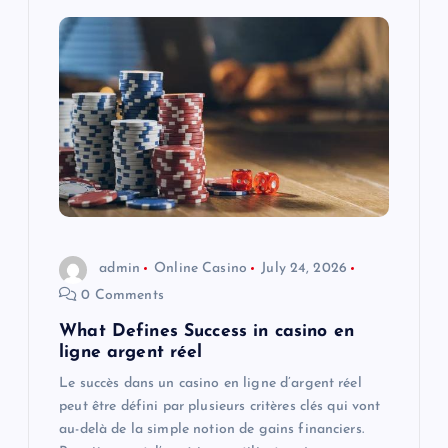
admin
Online Casino
July 24, 2026
0 Comments
What Defines Success in casino en
ligne argent réel
Le succès dans un casino en ligne d’argent réel
peut être défini par plusieurs critères clés qui vont
au-delà de la simple notion de gains financiers.