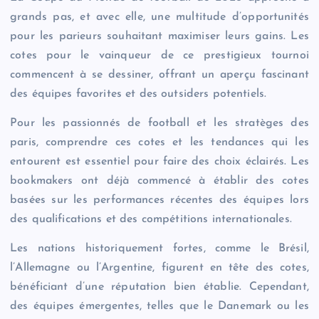
grands pas, et avec elle, une multitude d’opportunités
pour les parieurs souhaitant maximiser leurs gains. Les
cotes pour le vainqueur de ce prestigieux tournoi
commencent à se dessiner, offrant un aperçu fascinant
des équipes favorites et des outsiders potentiels.
Pour les passionnés de football et les stratèges des
paris, comprendre ces cotes et les tendances qui les
entourent est essentiel pour faire des choix éclairés. Les
bookmakers ont déjà commencé à établir des cotes
basées sur les performances récentes des équipes lors
des qualifications et des compétitions internationales.
Les nations historiquement fortes, comme le Brésil,
l’Allemagne ou l’Argentine, figurent en tête des cotes,
bénéficiant d’une réputation bien établie. Cependant,
des équipes émergentes, telles que le Danemark ou les