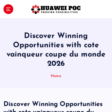
S
k
i
Proving Possibilities
p
t
o
Discover Winning
c
o
Opportunities with cote
n
vainqueur coupe du monde
t
e
2026
n
t
Home
Discover Winning Opportunities