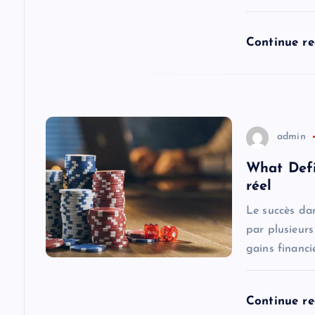
t
Continue r
i
o
admin
n
What Defi
réel
Le succès dan
par plusieurs
gains financi
Continue r