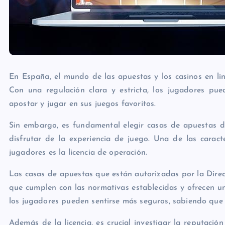
En España, el mundo de las apuestas y los casinos en lí
Con una regulación clara y estricta, los jugadores pu
apostar y jugar en sus juegos favoritos.
Sin embargo, es fundamental elegir casas de apuestas d
disfrutar de la experiencia de juego. Una de las carac
jugadores es la licencia de operación.
Las casas de apuestas que están autorizadas por la Dir
que cumplen con las normativas establecidas y ofrecen un
los jugadores pueden sentirse más seguros, sabiendo que 
Además de la licencia, es crucial investigar la reputaci