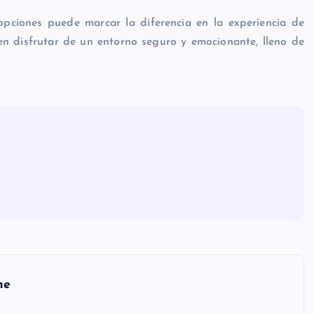
opciones puede marcar la diferencia en la experiencia de
en disfrutar de un entorno seguro y emocionante, lleno de
ne