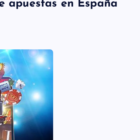
de apuestas en España