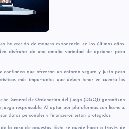
nea ha crecido de manera exponencial en los últimos años.
eden disfrutar de una amplia variedad de opciones para
e confianza que ofrezcan un entorno seguro y justo para
terísticas más importantes que deben tener en cuenta los
ección General de Ordenación del Juego (DGOJ) garantizan
 juego responsable. Al optar por plataformas con licencia,
sus datos personales y financieros están protegidos.
ón de la casa de apuestas. Esto se puede hacer a través de