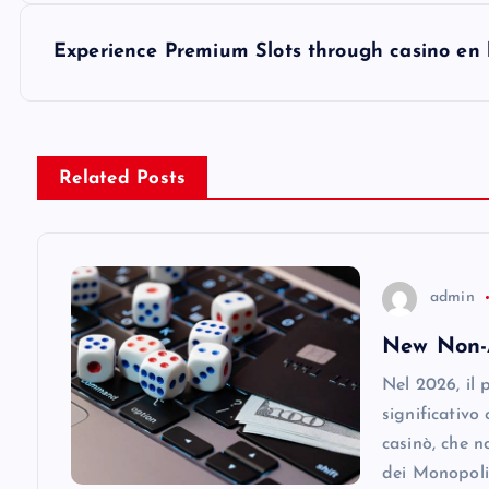
s
Experience Premium Slots through casino en l
t
n
Related Posts
a
v
admin
New Non-
i
Nel 2026, il
g
significativo
casinò, che 
a
dei Monopoli