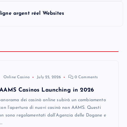
igne argent réel Websites
Online Casino
July 25, 2026
0 Comments
AAMS Casinos Launching in 2026
 panorama dei casinò online subirà un cambiamento
 con l’apertura di nuovi casinò non AAMS. Questi
non sono regolamentati dall’Agenzia delle Dogane e
…