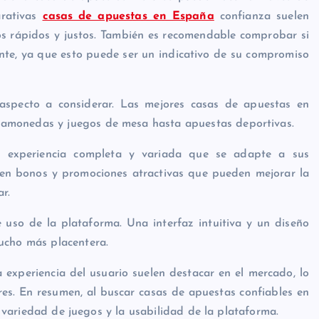
arativas
casas de apuestas en España
confianza suelen
gos rápidos y justos. También es recomendable comprobar si
ciente, ya que esto puede ser un indicativo de su compromiso
aspecto a considerar. Las mejores casas de apuestas en
amonedas y juegos de mesa hasta apuestas deportivas.
 experiencia completa y variada que se adapte a sus
cen bonos y promociones atractivas que pueden mejorar la
r.
e uso de la plataforma. Una interfaz intuitiva y un diseño
ucho más placentera.
 experiencia del usuario suelen destacar en el mercado, lo
res. En resumen, al buscar casas de apuestas confiables en
la variedad de juegos y la usabilidad de la plataforma.