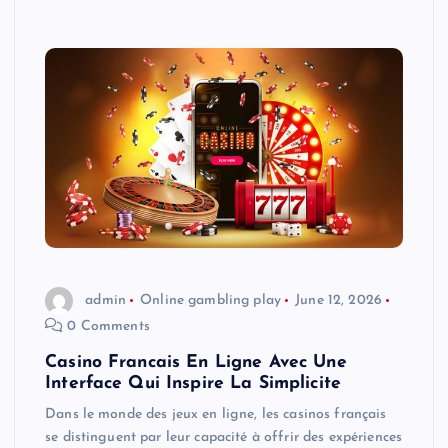
admin
Online gambling play
June 12, 2026
0 Comments
Casino Francais En Ligne Avec Une
Interface Qui Inspire La Simplicite
Dans le monde des jeux en ligne, les casinos français
se distinguent par leur capacité à offrir des expériences