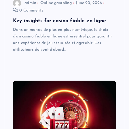
admin
Online gambling
June 20, 2026
0 Comments
Key insights for casino fiable en ligne
Dans un monde de plus en plus numérique, le choix
d’un casino fiable en ligne est essentiel pour garantir
une expérience de jeu sécurisée et agréable. Les
utilisateurs doivent d’abord…