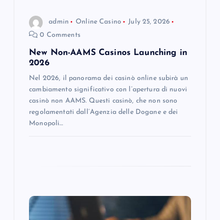
o
admin
Online Casino
July 25, 2026
0 Comments
n
New Non-AAMS Casinos Launching in
2026
Nel 2026, il panorama dei casinò online subirà un
cambiamento significativo con l’apertura di nuovi
casinò non AAMS. Questi casinò, che non sono
regolamentati dall’Agenzia delle Dogane e dei
Monopoli…