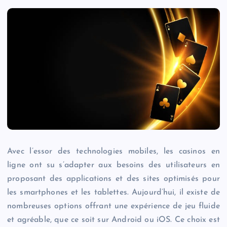
Avec l’essor des technologies mobiles, les casinos en
ligne ont su s’adapter aux besoins des utilisateurs en
proposant des applications et des sites optimisés pour
les smartphones et les tablettes. Aujourd’hui, il existe de
nombreuses options offrant une expérience de jeu fluide
et agréable, que ce soit sur Android ou iOS. Ce choix est