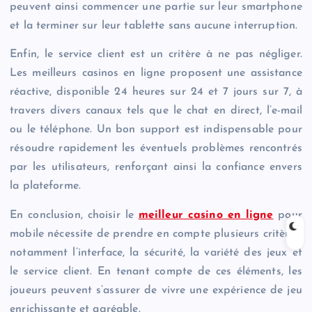
peuvent ainsi commencer une partie sur leur smartphone
et la terminer sur leur tablette sans aucune interruption.
Enfin, le service client est un critère à ne pas négliger.
Les meilleurs casinos en ligne proposent une assistance
réactive, disponible 24 heures sur 24 et 7 jours sur 7, à
travers divers canaux tels que le chat en direct, l’e-mail
ou le téléphone. Un bon support est indispensable pour
résoudre rapidement les éventuels problèmes rencontrés
par les utilisateurs, renforçant ainsi la confiance envers
la plateforme.
En conclusion, choisir le
meilleur casino en ligne
pour
mobile nécessite de prendre en compte plusieurs critères,
notamment l’interface, la sécurité, la variété des jeux et
le service client. En tenant compte de ces éléments, les
joueurs peuvent s’assurer de vivre une expérience de jeu
enrichissante et agréable.