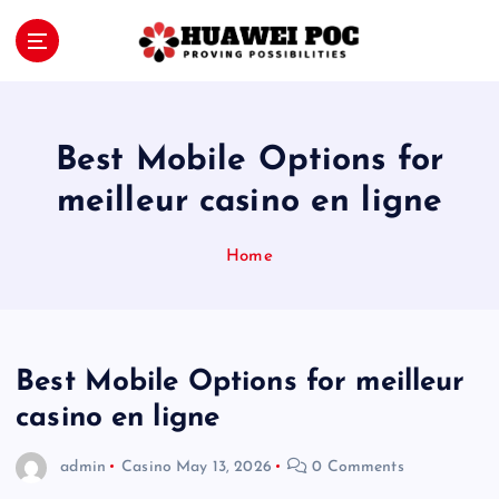
S
k
i
Proving Possibilities
p
t
o
Best Mobile Options for
c
o
meilleur casino en ligne
n
t
Home
e
n
t
Best Mobile Options for meilleur
casino en ligne
admin
Casino
May 13, 2026
0 Comments