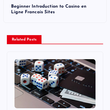
Beginner Introduction to Casino en
t
Ligne Francais Sites
n
a
Related Posts
v
i
g
a
t
i