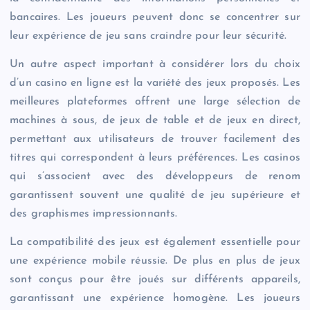
bancaires. Les joueurs peuvent donc se concentrer sur
leur expérience de jeu sans craindre pour leur sécurité.
Un autre aspect important à considérer lors du choix
d’un casino en ligne est la variété des jeux proposés. Les
meilleures plateformes offrent une large sélection de
machines à sous, de jeux de table et de jeux en direct,
permettant aux utilisateurs de trouver facilement des
titres qui correspondent à leurs préférences. Les casinos
qui s’associent avec des développeurs de renom
garantissent souvent une qualité de jeu supérieure et
des graphismes impressionnants.
La compatibilité des jeux est également essentielle pour
une expérience mobile réussie. De plus en plus de jeux
sont conçus pour être joués sur différents appareils,
garantissant une expérience homogène. Les joueurs