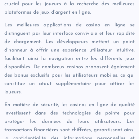
crucial pour les joueurs à la recherche des meilleures
plateformes de jeux d’argent en ligne.
Les meilleures applications de casino en ligne se
distinguent par leur interface conviviale et leur rapidité
de chargement. Les développeurs mettent un point
d’honneur à offrir une expérience utilisateur intuitive,
facilitant ainsi la navigation entre les différents jeux
disponibles. De nombreux casinos proposent également
des bonus exclusifs pour les utilisateurs mobiles, ce qui
constitue un atout supplémentaire pour attirer les
joueurs.
En matière de sécurité, les casinos en ligne de qualité
investissent dans des technologies de pointe pour
protéger les données de leurs utilisateurs. Les
transactions financières sont chiffrées, garantissant ainsi
la confidentialité des informations personnelles et