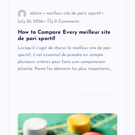
o
admin
meilleur site de paris sportif
July 25, 2026
0 Comments
n
How to Compare Every meilleur site
de pari sportif
Lorsqu’il s’agit de choisir le meilleur site de pari
sportif, il est essentiel de prendre en compte
plusieurs critères pour faire une comparaison
éclairée. Parmi les éléments les plus importants,…