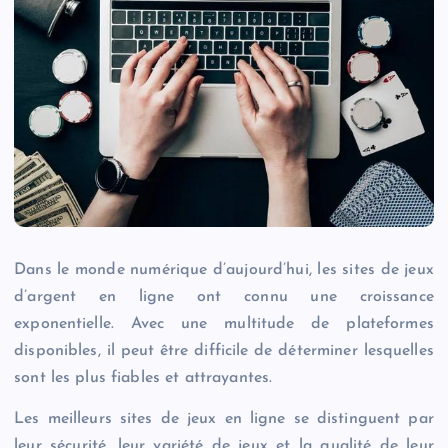
Dans le monde numérique d’aujourd’hui, les sites de jeux
d’argent en ligne ont connu une croissance
exponentielle. Avec une multitude de plateformes
disponibles, il peut être difficile de déterminer lesquelles
sont les plus fiables et attrayantes.
Les meilleurs sites de jeux en ligne se distinguent par
leur sécurité, leur variété de jeux et la qualité de leur