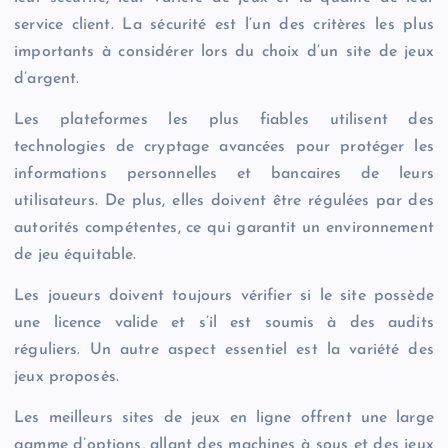
service client. La sécurité est l’un des critères les plus
importants à considérer lors du choix d’un site de jeux
d’argent.
Les plateformes les plus fiables utilisent des
technologies de cryptage avancées pour protéger les
informations personnelles et bancaires de leurs
utilisateurs. De plus, elles doivent être régulées par des
autorités compétentes, ce qui garantit un environnement
de jeu équitable.
Les joueurs doivent toujours vérifier si le site possède
une licence valide et s’il est soumis à des audits
réguliers. Un autre aspect essentiel est la variété des
jeux proposés.
Les meilleurs sites de jeux en ligne offrent une large
gamme d’options, allant des machines à sous et des jeux