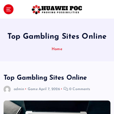
S
k
i
Proving Possibilities
p
t
o
Top Gambling Sites Online
c
o
Home
n
t
e
n
t
Top Gambling Sites Online
admin
Game
April 7, 2026
0 Comments