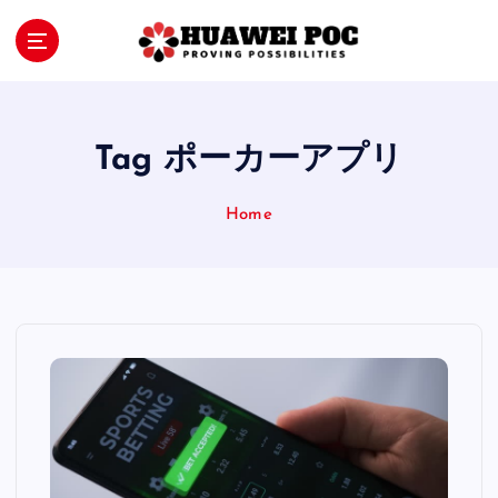
S
k
i
Proving Possibilities
p
t
o
Tag ポーカーアプリ
c
o
Home
n
t
e
n
t