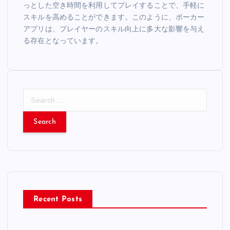
っとした空き時間を利用してプレイすることで、手軽に
スキルを高めることができます。このように、ポーカー
アプリは、プレイヤーのスキル向上に多大な影響を与え
る存在となっています。
S
e
a
r
c
h
f
o
r
Recent Posts
: