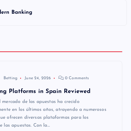
dern Banking
Betting
June 24, 2026
0 Comments
ing Platforms in Spain Reviewed
l mercado de las apuestas ha crecido
amente en los últimos años, atrayendo a numerosos
ue ofrecen diversas plataformas para los
e las apuestas. Con la…