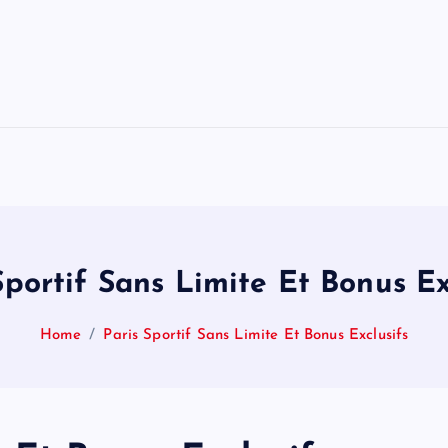
Sportif Sans Limite Et Bonus Ex
Home
Paris Sportif Sans Limite Et Bonus Exclusifs