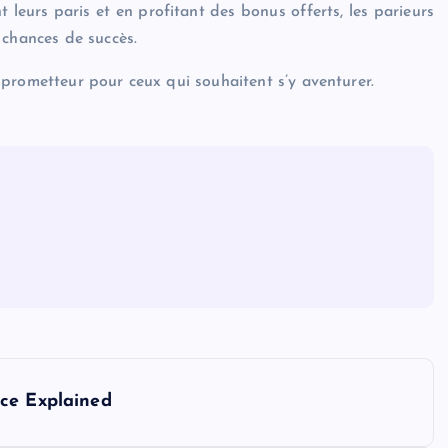
nt leurs paris et en profitant des bonus offerts, les parieurs
 chances de succès.
prometteur pour ceux qui souhaitent s’y aventurer.
nce Explained