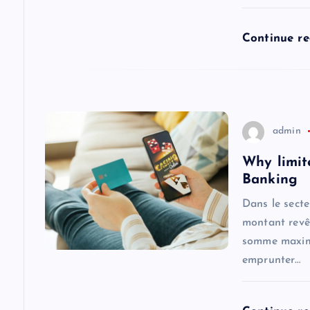
t
Continue r
i
o
admin
n
Why limit
Banking
Dans le secte
montant revêt
somme maxima
emprunter…