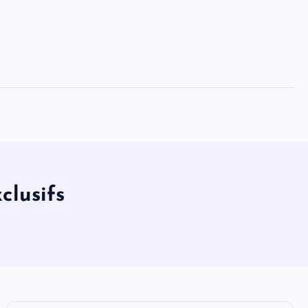
clusifs