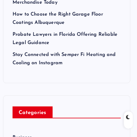
Merchandise Today
How to Choose the Right Garage Floor
Coatings Albuquerque
Probate Lawyers in Florida Offering Reliable
Legal Guidance
Stay Connected with Semper Fi Heating and
Cooling on Instagram
Categories