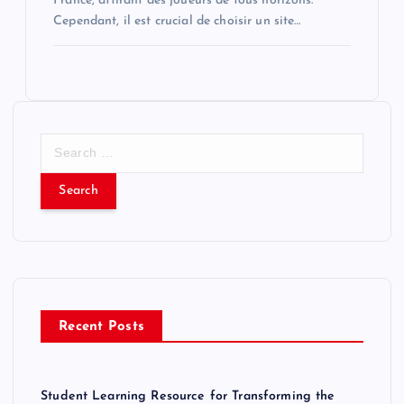
France, attirant des joueurs de tous horizons.
Cependant, il est crucial de choisir un site…
S
e
a
r
c
h
f
o
r
Recent Posts
:
Student Learning Resource for Transforming the