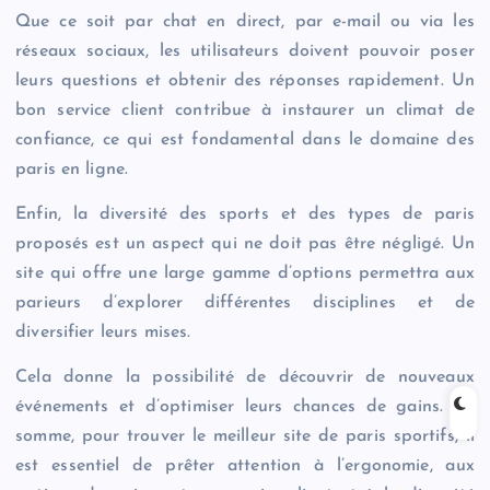
Que ce soit par chat en direct, par e-mail ou via les
réseaux sociaux, les utilisateurs doivent pouvoir poser
leurs questions et obtenir des réponses rapidement. Un
bon service client contribue à instaurer un climat de
confiance, ce qui est fondamental dans le domaine des
paris en ligne.
Enfin, la diversité des sports et des types de paris
proposés est un aspect qui ne doit pas être négligé. Un
site qui offre une large gamme d’options permettra aux
parieurs d’explorer différentes disciplines et de
diversifier leurs mises.
Cela donne la possibilité de découvrir de nouveaux
événements et d’optimiser leurs chances de gains. En
somme, pour trouver le meilleur site de paris sportifs, il
est essentiel de prêter attention à l’ergonomie, aux