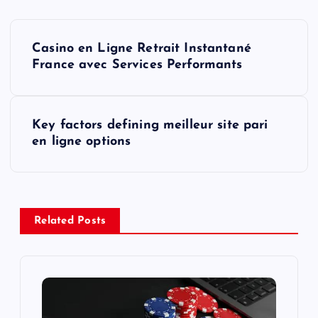
P
Casino en Ligne Retrait Instantané
o
France avec Services Performants
s
Key factors defining meilleur site pari
t
en ligne options
n
a
Related Posts
v
i
g