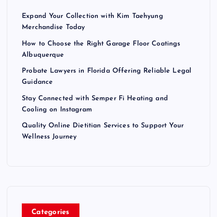
Expand Your Collection with Kim Taehyung
Merchandise Today
How to Choose the Right Garage Floor Coatings
Albuquerque
Probate Lawyers in Florida Offering Reliable Legal
Guidance
Stay Connected with Semper Fi Heating and
Cooling on Instagram
Quality Online Dietitian Services to Support Your
Wellness Journey
Categories