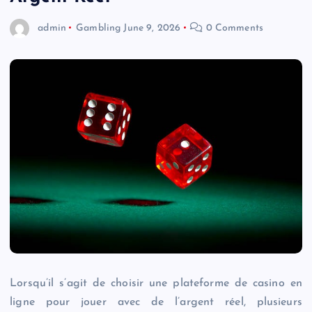
admin
Gambling
June 9, 2026
0 Comments
Lorsqu’il s’agit de choisir une plateforme de casino en
ligne pour jouer avec de l’argent réel, plusieurs