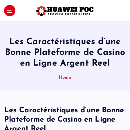
S
k
i
Proving Possibilities
p
t
o
Les Caractéristiques d’une
c
o
Bonne Plateforme de Casino
n
en Ligne Argent Reel
t
e
n
Home
t
Les Caractéristiques d’une Bonne
Plateforme de Casino en Ligne
Argent Reel