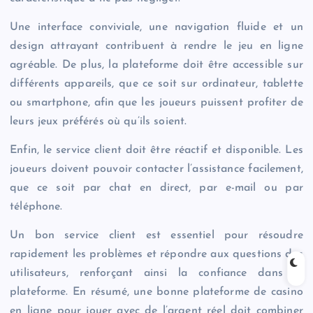
Une interface conviviale, une navigation fluide et un
design attrayant contribuent à rendre le jeu en ligne
agréable. De plus, la plateforme doit être accessible sur
différents appareils, que ce soit sur ordinateur, tablette
ou smartphone, afin que les joueurs puissent profiter de
leurs jeux préférés où qu’ils soient.
Enfin, le service client doit être réactif et disponible. Les
joueurs doivent pouvoir contacter l’assistance facilement,
que ce soit par chat en direct, par e-mail ou par
téléphone.
Un bon service client est essentiel pour résoudre
rapidement les problèmes et répondre aux questions des
utilisateurs, renforçant ainsi la confiance dans la
plateforme. En résumé, une bonne plateforme de casino
en ligne pour jouer avec de l’argent réel doit combiner