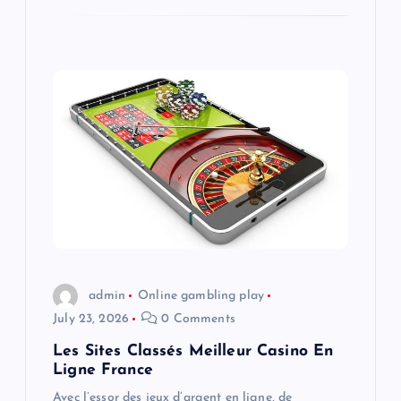
admin
Online gambling play
July 23, 2026
0 Comments
Les Sites Classés Meilleur Casino En
Ligne France
Avec l’essor des jeux d’argent en ligne, de