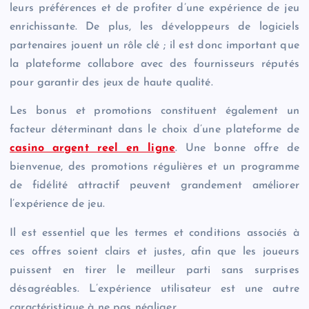
leurs préférences et de profiter d’une expérience de jeu
enrichissante. De plus, les développeurs de logiciels
partenaires jouent un rôle clé ; il est donc important que
la plateforme collabore avec des fournisseurs réputés
pour garantir des jeux de haute qualité.
Les bonus et promotions constituent également un
facteur déterminant dans le choix d’une plateforme de
casino argent reel en ligne
. Une bonne offre de
bienvenue, des promotions régulières et un programme
de fidélité attractif peuvent grandement améliorer
l’expérience de jeu.
Il est essentiel que les termes et conditions associés à
ces offres soient clairs et justes, afin que les joueurs
puissent en tirer le meilleur parti sans surprises
désagréables. L’expérience utilisateur est une autre
caractéristique à ne pas négliger.