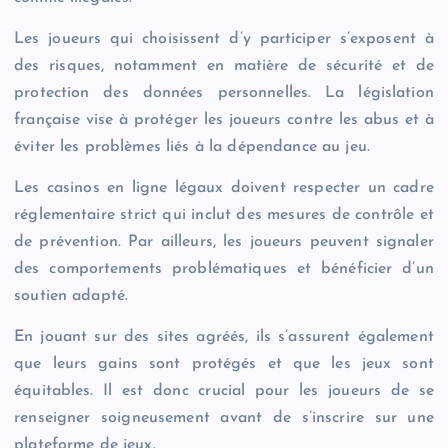
Les joueurs qui choisissent d’y participer s’exposent à
des risques, notamment en matière de sécurité et de
protection des données personnelles. La législation
française vise à protéger les joueurs contre les abus et à
éviter les problèmes liés à la dépendance au jeu.
Les casinos en ligne légaux doivent respecter un cadre
réglementaire strict qui inclut des mesures de contrôle et
de prévention. Par ailleurs, les joueurs peuvent signaler
des comportements problématiques et bénéficier d’un
soutien adapté.
En jouant sur des sites agréés, ils s’assurent également
que leurs gains sont protégés et que les jeux sont
équitables. Il est donc crucial pour les joueurs de se
renseigner soigneusement avant de s’inscrire sur une
plateforme de jeux.