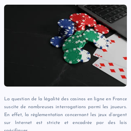
La question de la légalité des casinos en ligne en France
suscite de nombreuses interrogations parmi les joueurs.
En effet, la réglementation concernant les jeux d’argent
sur Internet est stricte et encadrée par des lois
spécifiques.