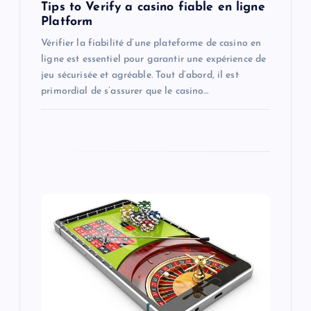
Tips to Verify a casino fiable en ligne
Platform
Vérifier la fiabilité d’une plateforme de casino en
ligne est essentiel pour garantir une expérience de
jeu sécurisée et agréable. Tout d’abord, il est
primordial de s’assurer que le casino…