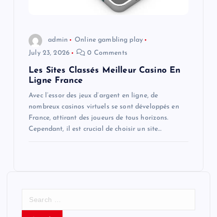
admin
Online gambling play
July 23, 2026
0 Comments
Les Sites Classés Meilleur Casino En
Ligne France
Avec l’essor des jeux d’argent en ligne, de
nombreux casinos virtuels se sont développés en
France, attirant des joueurs de tous horizons.
Cependant, il est crucial de choisir un site…
S
e
a