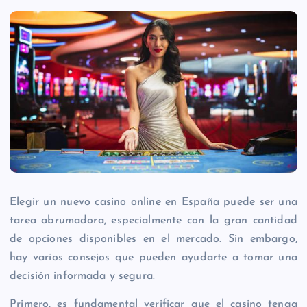
Elegir un nuevo casino online en España puede ser una
tarea abrumadora, especialmente con la gran cantidad
de opciones disponibles en el mercado. Sin embargo,
hay varios consejos que pueden ayudarte a tomar una
decisión informada y segura.
Primero, es fundamental verificar que el casino tenga