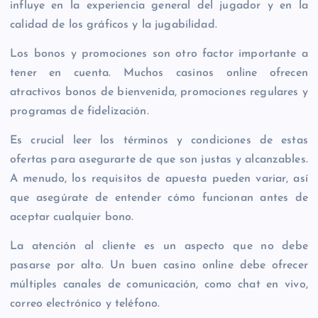
influye en la experiencia general del jugador y en la
calidad de los gráficos y la jugabilidad.
Los bonos y promociones son otro factor importante a
tener en cuenta. Muchos casinos online ofrecen
atractivos bonos de bienvenida, promociones regulares y
programas de fidelización.
Es crucial leer los términos y condiciones de estas
ofertas para asegurarte de que son justas y alcanzables.
A menudo, los requisitos de apuesta pueden variar, así
que asegúrate de entender cómo funcionan antes de
aceptar cualquier bono.
La atención al cliente es un aspecto que no debe
pasarse por alto. Un buen casino online debe ofrecer
múltiples canales de comunicación, como chat en vivo,
correo electrónico y teléfono.