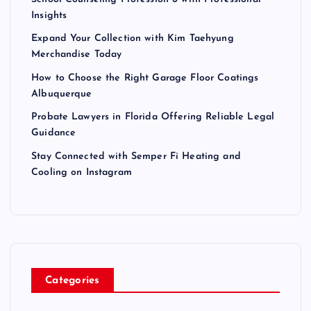
Insights
Expand Your Collection with Kim Taehyung
Merchandise Today
How to Choose the Right Garage Floor Coatings
Albuquerque
Probate Lawyers in Florida Offering Reliable Legal
Guidance
Stay Connected with Semper Fi Heating and
Cooling on Instagram
Categories