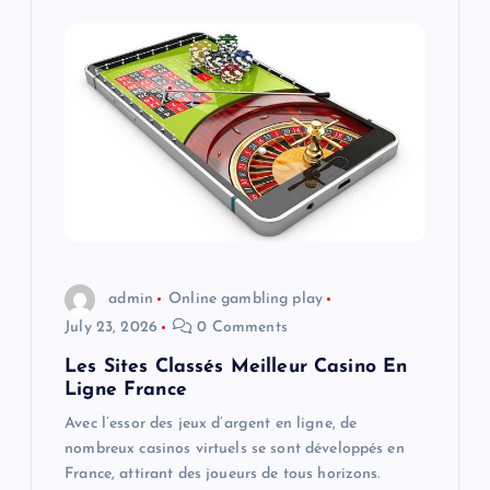
admin
Online gambling play
July 23, 2026
0 Comments
Les Sites Classés Meilleur Casino En
Ligne France
Avec l’essor des jeux d’argent en ligne, de
nombreux casinos virtuels se sont développés en
France, attirant des joueurs de tous horizons.