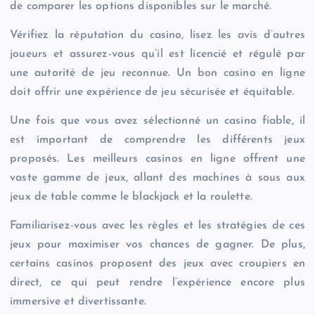
de comparer les options disponibles sur le marché.
Vérifiez la réputation du casino, lisez les avis d’autres
joueurs et assurez-vous qu’il est licencié et régulé par
une autorité de jeu reconnue. Un bon casino en ligne
doit offrir une expérience de jeu sécurisée et équitable.
Une fois que vous avez sélectionné un casino fiable, il
est important de comprendre les différents jeux
proposés. Les meilleurs casinos en ligne offrent une
vaste gamme de jeux, allant des machines à sous aux
jeux de table comme le blackjack et la roulette.
Familiarisez-vous avec les règles et les stratégies de ces
jeux pour maximiser vos chances de gagner. De plus,
certains casinos proposent des jeux avec croupiers en
direct, ce qui peut rendre l’expérience encore plus
immersive et divertissante.