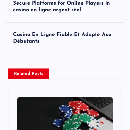
Secure Platforms for Online Players in
o
casino en ligne argent réel
s
Casino En Ligne Fiable Et Adapté Aux
t
Débutants
n
a
Related Posts
v
i
g
a