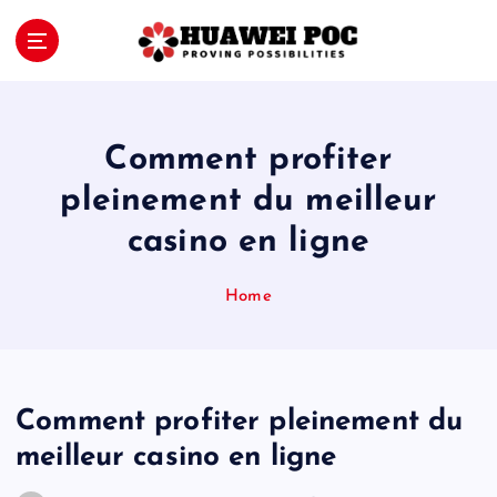
S
k
i
Proving Possibilities
p
t
o
Comment profiter
c
o
pleinement du meilleur
n
casino en ligne
t
e
n
Home
t
Comment profiter pleinement du
meilleur casino en ligne