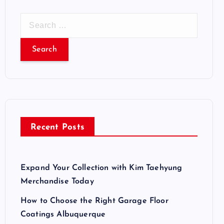
S
e
a
r
c
h
f
o
r
Recent Posts
:
Expand Your Collection with Kim Taehyung
Merchandise Today
How to Choose the Right Garage Floor
Coatings Albuquerque