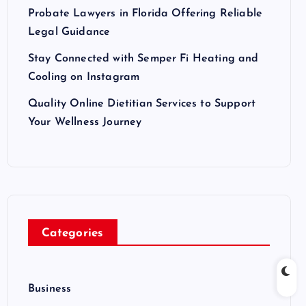
Probate Lawyers in Florida Offering Reliable
Legal Guidance
Stay Connected with Semper Fi Heating and
Cooling on Instagram
Quality Online Dietitian Services to Support
Your Wellness Journey
Categories
Business