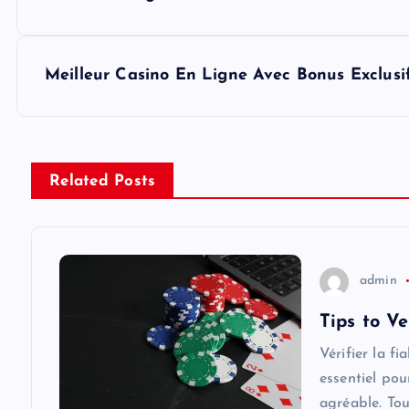
o
s
Meilleur Casino En Ligne Avec Bonus Exclusi
t
n
Related Posts
a
v
admin
Tips to Ve
i
Vérifier la f
g
essentiel pou
agréable. Tou