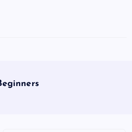
Beginners