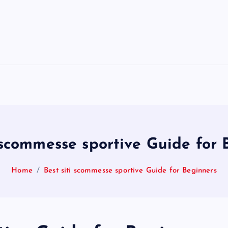
i scommesse sportive Guide for 
Home
Best siti scommesse sportive Guide for Beginners